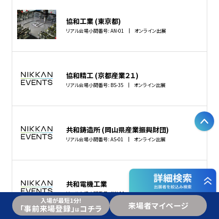
協和工業 (東京都)
リアル会場小間番号: AN-01
オンライン出展
協和精工 (京都産業２１)
リアル会場小間番号: BS-35
オンライン出展
P
共和鋳造所 (岡山県産業振興財団)
リアル会場小間番号: AS-01
オンライン出展
共和電機工業
リアル会場小間番号: AW-11
オンライン出展
入場が最短1分!
来場者マイページ
「事前来場登録」
コチラ
は