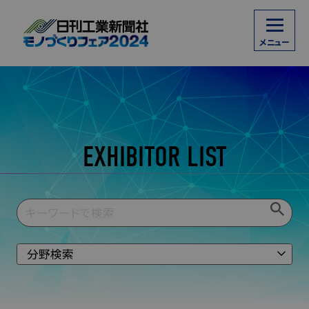
EXHIBITOR LIST