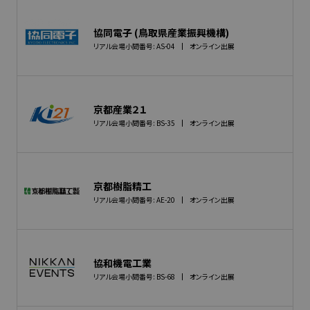
協同電子 (鳥取県産業振興機構)
リアル会場小間番号: AS-04
オンライン出展
京都産業２１
リアル会場小間番号: BS-35
オンライン出展
京都樹脂精工
リアル会場小間番号: AE-20
オンライン出展
協和機電工業
リアル会場小間番号: BS-68
オンライン出展