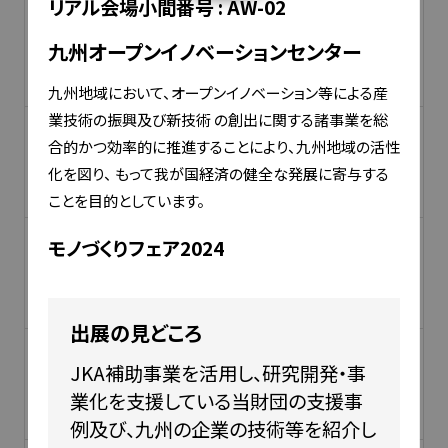
リアル会場小間番号 :
AW-02
アサ電子工業
九州オープンイノベーションセンター
リアル会場小間番号: AE-63
オンライン出展
九州地域において、オープンイノベーション等による産
業技術の振興及び新技術 の創出に関する諸事業を総
合的かつ効率的に推進することにより、九州地域の活性
アサヒ工作所
化を図り、 もって我が国経済の健全な発展に寄与する
リアル会場小間番号: AN-23
オンライン出展
ことを目的としています。
モノづくりフェア2024
旭精機工業
リアル会場小間番号: AN-07
オンライン出展
出展の見どころ
JKA補助事業を活用し、研究開発・事
アスカ工業
業化を支援している当財団の支援事
リアル会場小間番号: AW-26
オンライン出展
例及び、九州の企業の技術等を紹介し