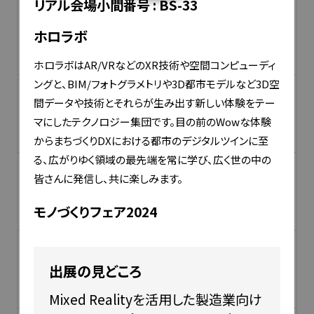
リアル会場小間番号 :
BS-33
アサ電子工業
ホロラボ
リアル会場小間番号: AE-63
オンライン出展
ホロラボはAR/VRなどのXR技術や空間コンピューディ
ングと、BIM/フォトグラメトリや3D都市モデルなど3D空
間データや技術とそれらが生み出す新しい体験をテー
アサヒ工作所
マにしたテクノロジー集団です。目の前のWowな体験
リアル会場小間番号: AN-23
オンライン出展
からまちづくりDXにおける都市のデジタルツインに至
る、広がりゆく領域の最先端を常に学び、広く世の中の
皆さんに発信し、共に楽しみます。
旭精機工業
リアル会場小間番号: AN-07
オンライン出展
モノづくりフェア2024
アスカ工業
出展の見どころ
リアル会場小間番号: AW-26
オンライン出展
Mixed Realityを活用した製造業向け