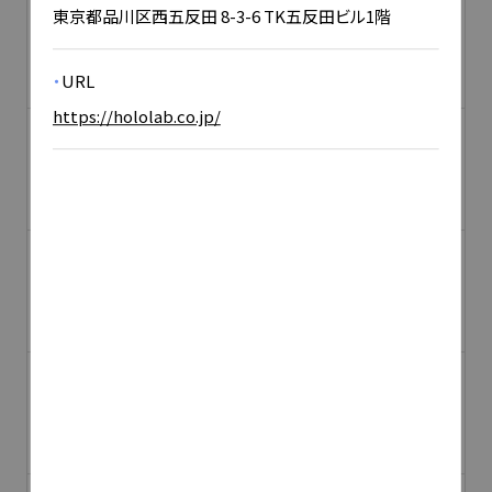
東京都品川区西五反田 8-3-6 TK五反田ビル1階
天木鉄工
リアル会場小間番号: AW-03
オンライン出展
・
URL
https://hololab.co.jp/
アヤボ 九州工場
リアル会場小間番号: AS-45
オンライン出展
アラオ（くまもと） (九州まとまるパビリオン)
リアル会場小間番号: AW-01
オンライン出展
有明技研
リアル会場小間番号: AW-08
オンライン出展