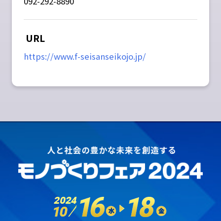
092-292-8890
URL
https://www.f-seisanseikojo.jp/