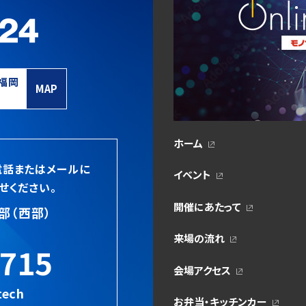
福岡
MAP
ホーム
電話またはメールに
イベント
せください。
開催にあたって
部（西部）
来場の流れ
5715
会場アクセス
tech
お弁当・キッチンカー