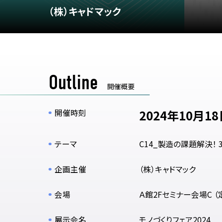
（株）キャドマック
Outline
開催概要
開催時刻
2024年10月18日
テーマ
C14_製造の課題解決！
企画主催
（株）キャドマック
会場
Ａ館2Fセミナー会場C （
展示会名
モノづくりフェア2024