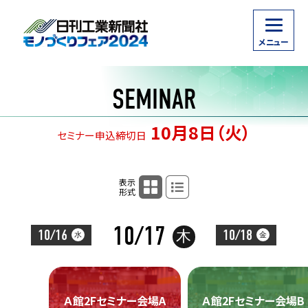
SEMINAR
10月8日（火）
セミナー申込締切日
タイムテーブル表示
リスト表示
表示
形式
10/17
10/16
10/18
木
水
金
Ａ館2Fセミナー会場A
Ａ館2Fセミナー会場B