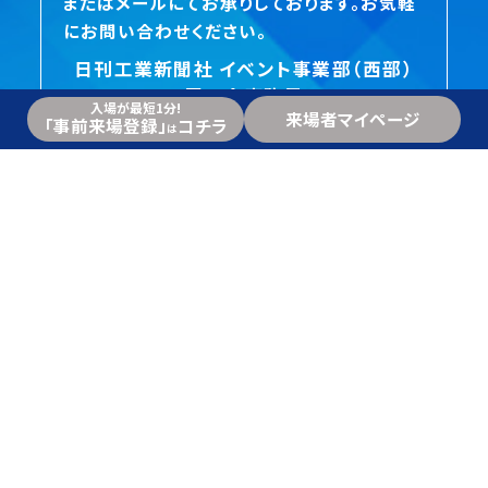
またはメールにてお承りしております。お気軽
にお問い合わせください。
日刊工業新聞社 イベント事業部（西部）
展示会事務局
入場が最短1分!
来場者マイページ
092-271-5715
「事前来場登録」
コチラ
は
monoinfo@nikkan.tech
お問い合わせはコチラ