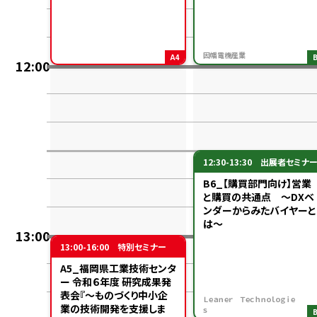
因幡電機産業
A4
12:00
12:30-13:30
出展者セミナ
B6_【購買部門向け】営業
と購買の共通点 ～DXベ
ンダーからみたバイヤーと
は～
13:00
13:00-16:00
特別セミナー
A5_福岡県工業技術センタ
ー 令和６年度 研究成果発
表会『～ものづくり中小企
Ｌｅａｎｅｒ Ｔｅｃｈｎｏｌｏｇｉｅ
業の技術開発を支援しま
ｓ