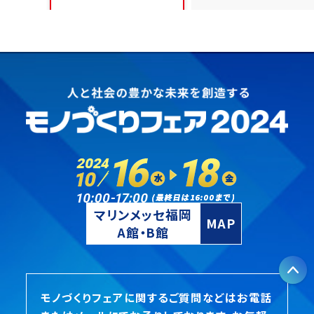
15:30-16:30
出展者セミナ
B8_製造業が直面する人
手不足や生産性の課題を
DXで解決サポート！
福岡県工業技術センター／福
岡県工業技術センタークラブ
A5
16:00
ムラテックフロンティア
マリンメッセ福岡
MAP
A館・B館
P
17:00
モノづくりフェアに関するご質問などはお電話