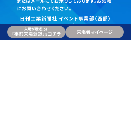
またはメールにてお承りしております。お気軽
にお問い合わせください。
日刊工業新聞社 イベント事業部（西部）
展示会事務局
入場が最短1分!
来場者マイページ
092-271-5715
「事前来場登録」
コチラ
は
monoinfo@nikkan.tech
お問い合わせはコチラ