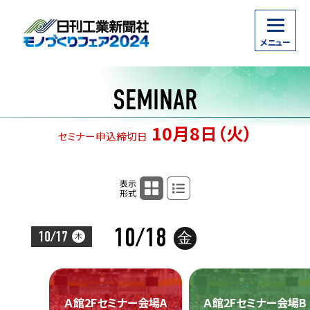
SEMINAR
10月8日（火）
セミナー申込締切日
タイムテーブル表示
リスト表示
表示
形式
10/18
10/17
金
木
Ａ館2Fセミナー会場A
Ａ館2Fセミナー会場B