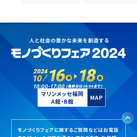
16:00
マリンメッセ福岡
MAP
A館・B館
P
17:00
モノづくりフェアに関するご質問などはお電話